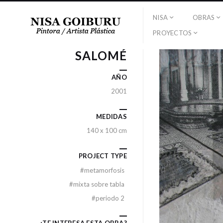
NISA
OBRAS
PROYECTOS
SALOMÉ
AÑO
2001
MEDIDAS
140 x 100 cm
PROJECT TYPE
#
metamorfosis
#
mixta sobre tabla
#
periodo 2