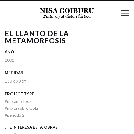
EL LLANTO DE LA
METAMORFOSIS
AÑO
2002
MEDIDAS
130 x 90 cm
PROJECT TYPE
#
metamorfosis
#
mixta sobre tabla
#
periodo 2
¿TE INTERESA ESTA OBRA?