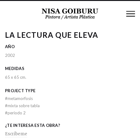
LA LECTURA QUE ELEVA
AÑO
2002
MEDIDAS
65 x 65 cm.
PROJECT TYPE
#
metamorfosis
#
mixta sobre tabla
#
periodo 2
¿TE INTERESA ESTA OBRA?
Escríbeme