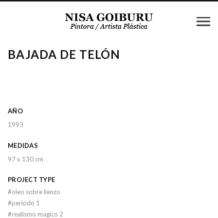
BAJADA DE TELÓN
AÑO
1993
MEDIDAS
97 x 130 cm
PROJECT TYPE
#
oleo sobre lienzo
#
periodo 1
#
realismo magico 2