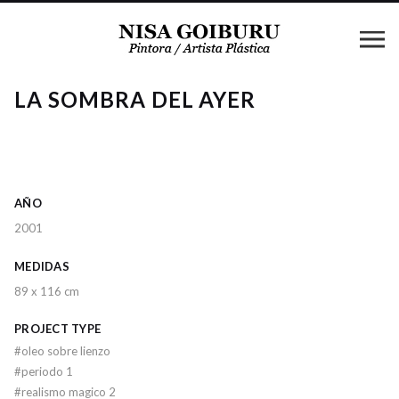
LA SOMBRA DEL AYER
AÑO
2001
MEDIDAS
89 x 116 cm
PROJECT TYPE
#
oleo sobre lienzo
#
periodo 1
#
realismo magico 2