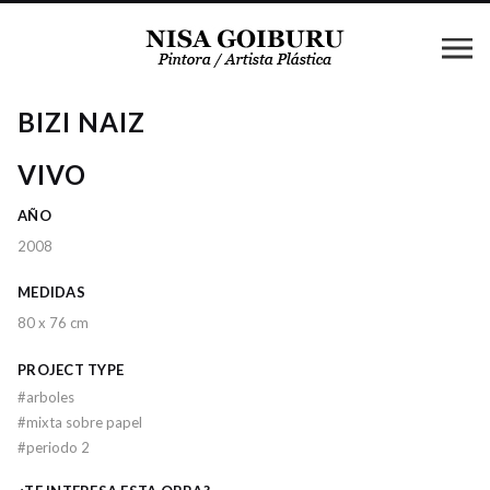
BIZI NAIZ
VIVO
AÑO
2008
MEDIDAS
80 x 76 cm
PROJECT TYPE
#
arboles
#
mixta sobre papel
#
periodo 2