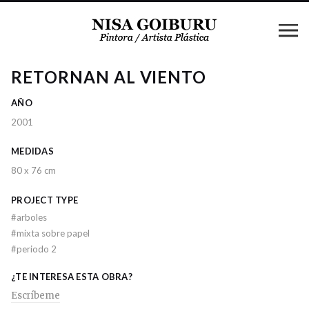
RETORNAN AL VIENTO
AÑO
2001
MEDIDAS
80 x 76 cm
PROJECT TYPE
#
arboles
#
mixta sobre papel
#
periodo 2
¿TE INTERESA ESTA OBRA?
Escríbeme