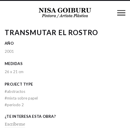
TRANSMUTAR EL ROSTRO
AÑO
2001
MEDIDAS
26 x 21 cm
PROJECT TYPE
#
abstractos
#
mixta sobre papel
#
periodo 2
¿TE INTERESA ESTA OBRA?
Escríbeme