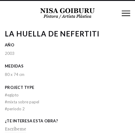
LA HUELLA DE NEFERTITI
AÑO
2003
MEDIDAS
80 x 74 cm
PROJECT TYPE
#
egipto
#
mixta sobre papel
#
periodo 2
¿TE INTERESA ESTA OBRA?
Escríbeme