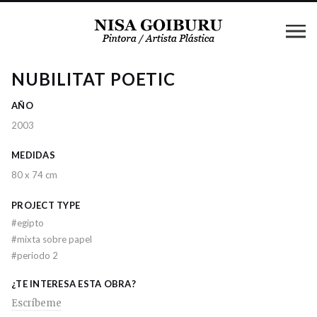
NUBILITAT POETIC
AÑO
2003
MEDIDAS
80 x 74 cm
PROJECT TYPE
#
egipto
#
mixta sobre papel
#
periodo 2
¿TE INTERESA ESTA OBRA?
Escríbeme