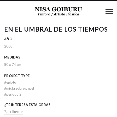
EN EL UMBRAL DE LOS TIEMPOS
AÑO
2003
MEDIDAS
80 x 74 cm
PROJECT TYPE
#
egipto
#
mixta sobre papel
#
periodo 2
¿TE INTERESA ESTA OBRA?
Escríbeme