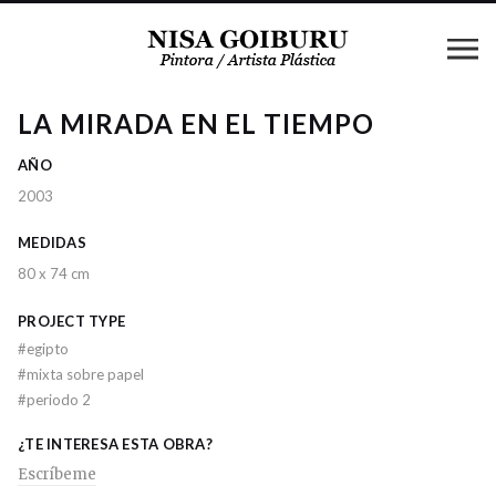
LA MIRADA EN EL TIEMPO
AÑO
2003
MEDIDAS
80 x 74 cm
PROJECT TYPE
#
egipto
#
mixta sobre papel
#
periodo 2
¿TE INTERESA ESTA OBRA?
Escríbeme