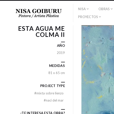
NISA
OBRAS
PROYECTOS
ESTA AGUA ME
COLMA II
AÑO
2019
MEDIDAS
81 x 65 cm
PROJECT TYPE
#
mixta sobre lienzo
#
nací del mar
¿TE INTERESA ESTA OBRA?