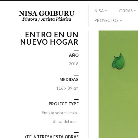
NISA
OBRAS
PROYECTOS
ENTRO EN UN
NUEVO HOGAR
AÑO
2016
MEDIDAS
116 x 89 cm
PROJECT TYPE
#
mixta sobre lienzo
#
nací del mar
¿TE INTERESA ESTA OBRA?