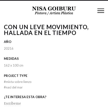
CON UN LEVE MOVIMIENTO,
HALLADA EN EL TIEMPO
AÑO
20216
MEDIDAS
162 x 100 cm
PROJECT TYPE
#
mixta sobre lienzo
#
nací del mar
¿TE INTERESA ESTA OBRA?
Escríbeme