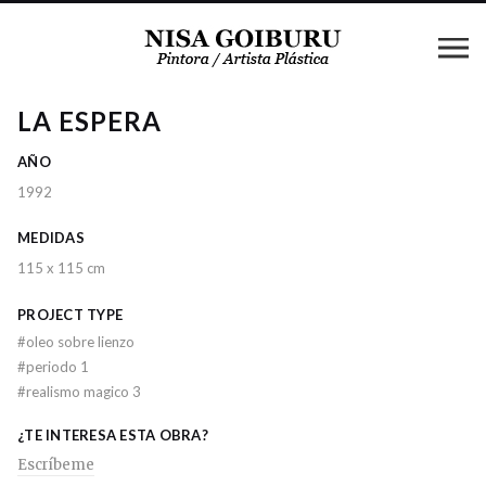
LA ESPERA
AÑO
1992
MEDIDAS
115 x 115 cm
PROJECT TYPE
#
oleo sobre lienzo
#
periodo 1
#
realismo magico 3
¿TE INTERESA ESTA OBRA?
Escríbeme