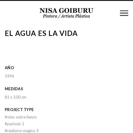
EL AGUA ES LA VIDA
AÑO
1996
MEDIDAS
81 x 100 cm
PROJECT TYPE
#
oleo sobre lienzo
#
periodo 1
#
realismo magico 3