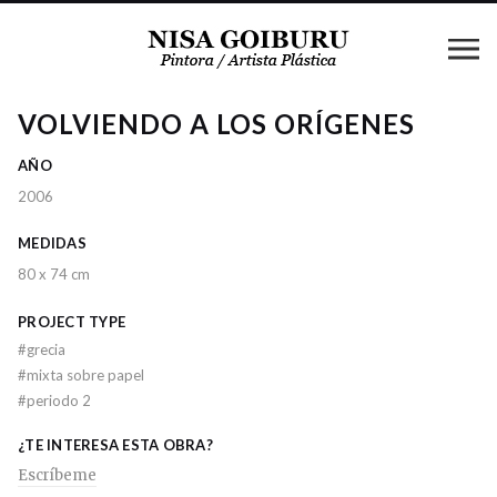
VOLVIENDO A LOS ORÍGENES
AÑO
2006
MEDIDAS
80 x 74 cm
PROJECT TYPE
#
grecia
#
mixta sobre papel
#
periodo 2
¿TE INTERESA ESTA OBRA?
Escríbeme