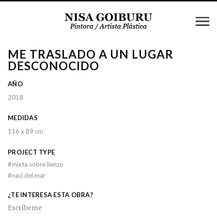
ME TRASLADO A UN LUGAR
DESCONOCIDO
AÑO
2018
MEDIDAS
116 x 89 cm
PROJECT TYPE
#
mixta sobre lienzo
#
nací del mar
¿TE INTERESA ESTA OBRA?
Escríbeme