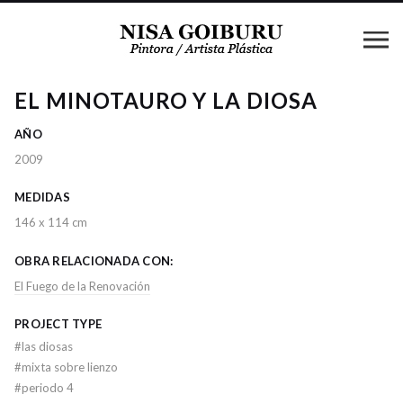
EL MINOTAURO Y LA DIOSA
AÑO
2009
MEDIDAS
146 x 114 cm
OBRA RELACIONADA CON:
El Fuego de la Renovación
PROJECT TYPE
#
las diosas
#
mixta sobre lienzo
#
periodo 4