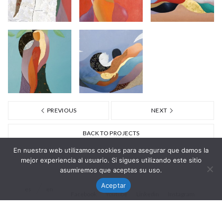
PREVIOUS
NEXT
BACK TO PROJECTS
En nuestra web utilizamos cookies para asegurar que damos la
mejor experiencia al usuario. Si sigues utilizando este sitio
asumiremos que aceptas su uso.
Aceptar
es
en
Facebook
Youtube
Linkedin
Instagram
© Nisa Goiburu