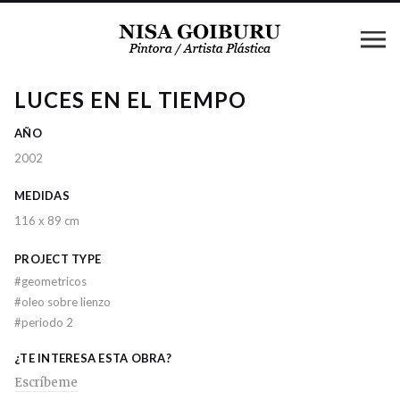
LUCES EN EL TIEMPO
AÑO
2002
MEDIDAS
116 x 89 cm
PROJECT TYPE
#
geometricos
#
oleo sobre lienzo
#
periodo 2
¿TE INTERESA ESTA OBRA?
Escríbeme