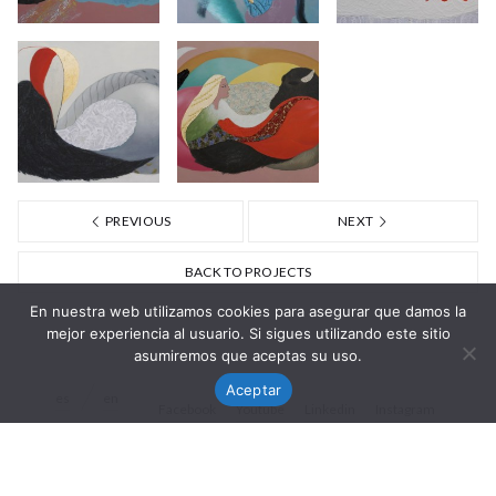
PREVIOUS
NEXT
BACK TO PROJECTS
En nuestra web utilizamos cookies para asegurar que damos la
mejor experiencia al usuario. Si sigues utilizando este sitio
asumiremos que aceptas su uso.
Aceptar
es
en
Facebook
Youtube
Linkedin
Instagram
© Nisa Goiburu