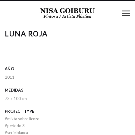
LUNA ROJA
AÑO
2011
MEDIDAS
73 x 100 cm
PROJECT TYPE
#
mixta sobre lienzo
#
periodo 3
#
serie blanca