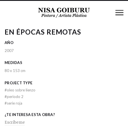
EN ÉPOCAS REMOTAS
AÑO
2007
MEDIDAS
80 x 153 cm
PROJECT TYPE
#
oleo sobre lienzo
#
periodo 2
#
serie roja
¿TE INTERESA ESTA OBRA?
Escríbeme