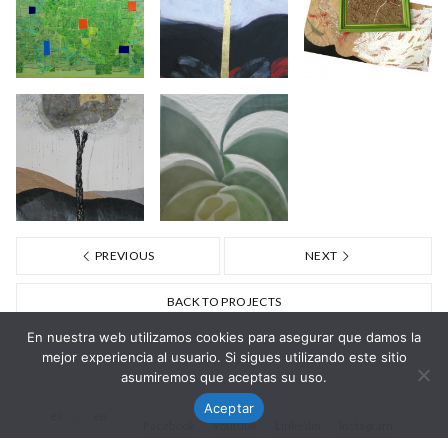
PREVIOUS
NEXT
BACK TO PROJECTS
En nuestra web utilizamos cookies para asegurar que damos la
mejor experiencia al usuario. Si sigues utilizando este sitio
asumiremos que aceptas su uso.
Aceptar
es
en
Facebook
Youtube
Linkedin
Instagram