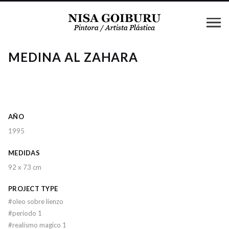
MEDINA AL ZAHARA
AÑO
1995
MEDIDAS
92 x 73 cm
PROJECT TYPE
#
oleo sobre lienzo
#
periodo 1
#
realismo magico 1