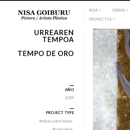
NISA
OBRAS
PROYECTOS
URREAREN
TEMPOA
TEMPO DE ORO
AÑO
2009
PROJECT TYPE
#
mixta sobre lienzo
#
naturaleza