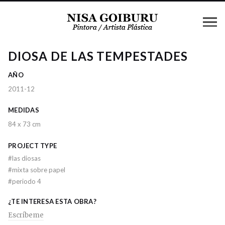
DIOSA DE LAS TEMPESTADES
AÑO
2011-12
MEDIDAS
84 x 73 cm
PROJECT TYPE
#
las diosas
#
mixta sobre papel
#
periodo 4
¿TE INTERESA ESTA OBRA?
Escríbeme