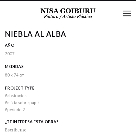
NIEBLA AL ALBA
AÑO
2007
MEDIDAS
80 x 74 cm
PROJECT TYPE
#
abstractos
#
mixta sobre papel
#
periodo 2
¿TE INTERESA ESTA OBRA?
Escríbeme