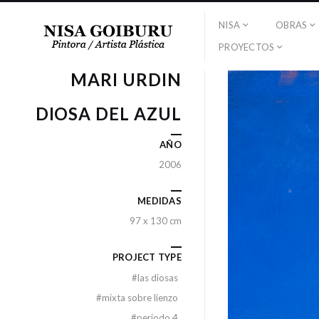
NISA
OBRAS
PROYECTOS
MARI URDIN
DIOSA DEL AZUL
AÑO
2006
MEDIDAS
97 x 130 cm
PROJECT TYPE
#
las diosas
#
mixta sobre lienzo
#
periodo 4