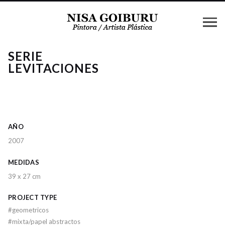
SERIE
LEVITACIONES
AÑO
2007
MEDIDAS
39 x 27 cm
PROJECT TYPE
#
geometricos
#
mixta/papel abstractos