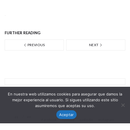
FURTHER READING
PREVIOUS
NEXT
En nuestra web utilizamos cookies para asegurar que damos la
mejor experiencia al usuario. Si sigues utilizando este sitio
asumiremos que aceptas su uso.
Aceptar
es
en
Facebook
Youtube
Linkedin
Instagram