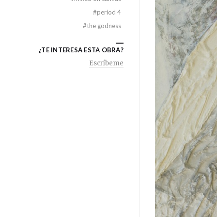
#
period 4
#
the godness
¿TE INTERESA ESTA OBRA?
Escríbeme