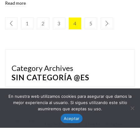
Read more
1
2
3
4
5
Category Archives
SIN CATEGORÍA @ES
En nuestra web utilizamos cookies para asegurar que damos la
mejor experiencia al usuario. Si sigues utilizando este sitio
asumiremos que aceptas su uso.
Aceptar
es
en
Facebook
Youtube
Linkedin
Instagram
© Nisa Goiburu